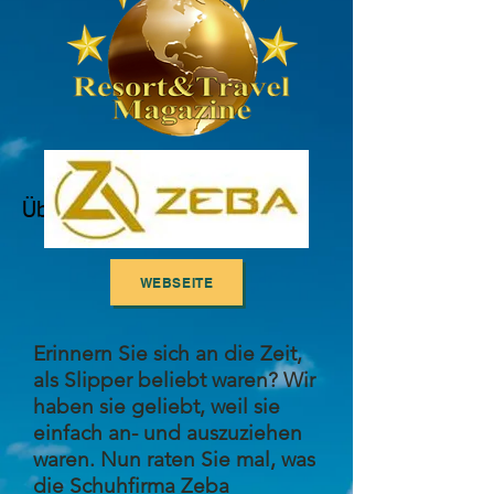
Überschrift 5
WEBSEITE
Erinnern Sie sich an die Zeit,
als Slipper beliebt waren? Wir
haben sie geliebt, weil sie
einfach an- und auszuziehen
waren. Nun raten Sie mal, was
die Schuhfirma Zeba