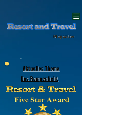
div id="myCodeElement">
div id="myCodeElement">
Magazine
Aktuelles Thema
Das Rampenlicht