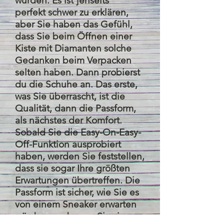
wurden. Es ist
jenseits
perfekt schwer zu erklären,
aber Sie haben das Gefühl,
dass Sie beim Öffnen einer
Kiste mit Diamanten solche
Gedanken beim Verpacken
selten haben. Dann probierst
du die Schuhe an. Das erste,
was Sie überrascht, ist die
Qualität, dann die Passform,
als nächstes der Komfort.
Sobald Sie die Easy-On-Easy-
Off-Funktion ausprobiert
haben, werden Sie feststellen,
dass sie sogar Ihre größten
Erwartungen übertreffen. Die
Passform ist sicher, wie Sie es
von einem Sneaker erwarten
würden, und wenn Sie sie