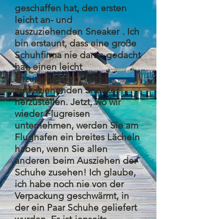
geschaffen hat, den ersten
leicht an- und
auszuziehenden
Sneaker
. Ich
bin erstaunt, dass eine große
Schuhfirma nie daran gedacht
hat, einen leicht
anzuziehenden,
leicht
auszuziehenden Sneaker
herzustellen. Jetzt, wo wir
wieder Flugreisen
unternehmen, werden Sie am
Flughafen ein breites Lächeln
haben, wenn Sie allen
anderen
beim Ausziehen der
Schuhe zusehen! Ich glaube,
ich habe noch nie von der
Verpackung geschwärmt, in
der ein Paar Schuhe geliefert