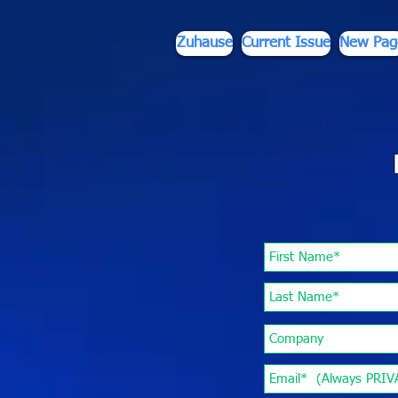
div id="myCodeElement">
div id="myCodeElement">
Zuhause
Current Issue
New Pag