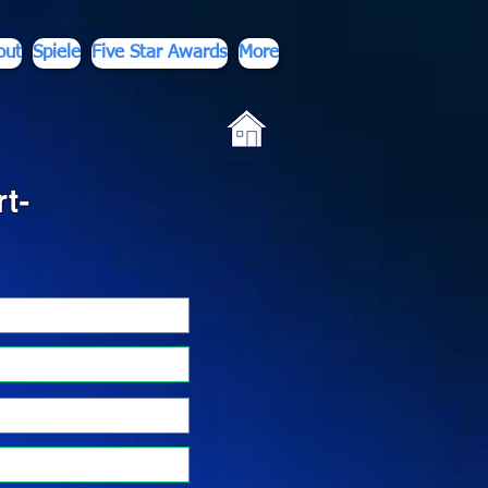
out
Spiele
Five Star Awards
More
t-