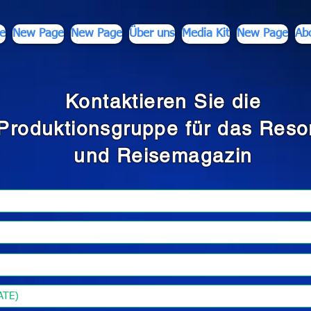
e
New Page
New Page
Über uns
Media Kit
New Page
Ab
Kontaktieren Sie die
Produktionsgruppe für das Resor
und Reisemagazin