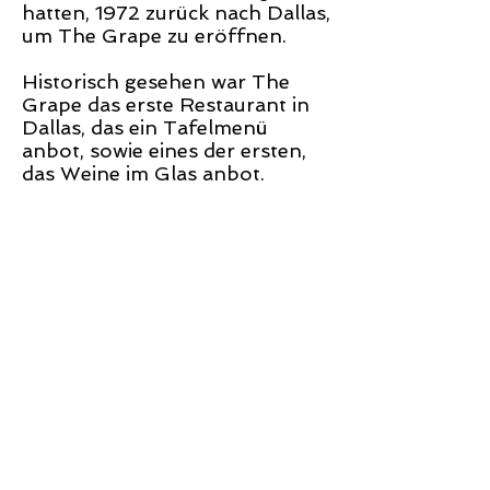
hatten, 1972 zurück nach Dallas,
um The Grape zu eröffnen.
Historisch gesehen war The
Grape das erste Restaurant in
Dallas, das ein Tafelmenü
anbot, sowie eines der ersten,
das Weine im Glas anbot.
The Grape ist seinen Wurzeln
seit über 40 Jahren treu
geblieben und bietet
hochwertige Speisen und Weine
zu erschwinglichen Preisen und
die Tradition wird fortgesetzt.