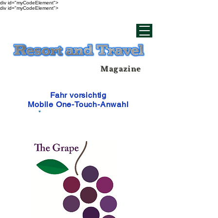
div id="myCodeElement">
div id="myCodeElement">
Magazine
Fahr vorsichtig
Mobile One-Touch-Anwahl