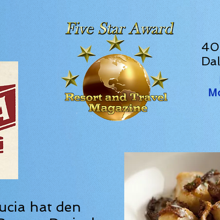
40
Dal
Mo
ucia hat den