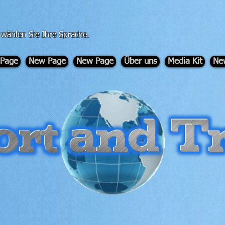
, wählen Sie Ihre Sprache.
Page
New Page
New Page
Über uns
Media Kit
Ne
-