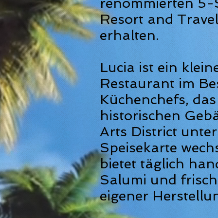
renommierten 5-S
Resort and Trave
erhalten.
Lucia ist ein klein
Restaurant im Bes
Küchenchefs, das
historischen Geb
Arts District unter
Speisekarte wechs
bietet täglich h
Salumi und frisc
eigener Herstellu