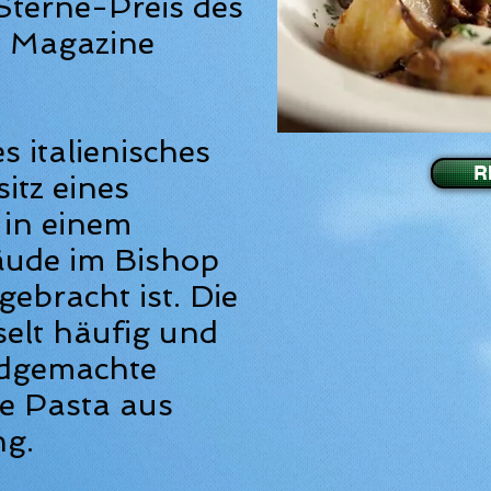
terne-Preis des
l Magazine
es italienisches
R
itz eines
 in einem
äude im Bishop
gebracht ist. Die
elt häufig und
andgemachte
he Pasta aus
ng.