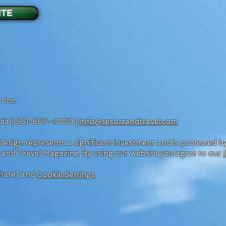
ITE
 Inc.
rida | 561-667-1000 |
info@resortandtravel.com
esign represents a significant investment and is protected 
 and Travel Magazine.
By using our website you agree to our
hare) and
Cookie Settings