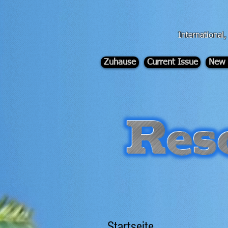
div id="myCodeElement">
div id="myCodeElement">
International
Zuhause
Current Issue
New 
Startseite