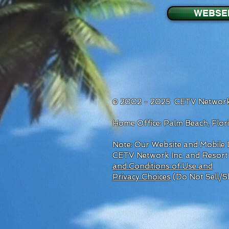
WEBSE
© 2002 - 2025 CETV Network
Home Office: Palm Beach, Flo
Note: Our Website and Mobile D
CETV Network Inc. and Resort
and Conditions of Use and
Privacy Choices
(Do Not Sell/S