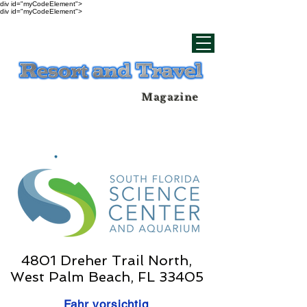
div id="myCodeElement">
div id="myCodeElement">
Magazine
4801 Dreher Trail North,
West Palm Beach, FL 33405
Fahr vorsichtig