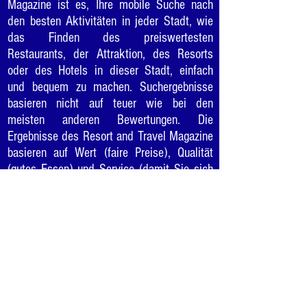
Magazine ist es, Ihre mobile Suche nach
den besten Aktivitäten in jeder Stadt, wie
das Finden des preiswertesten
Restaurants, der Attraktion, des Resorts
oder des Hotels in dieser Stadt, einfach
und bequem zu machen. Suchergebnisse
basieren nicht auf teuer wie bei den
meisten anderen Bewertungen. Die
Ergebnisse des Resort and Travel Magazine
basieren auf Wert (faire Preise), Qualität
(gutes Essen) und Service (damit Sie sich
wohl fühlen). Unsere Leser und unsere
Forschung arbeiten zusammen, um jeden 5-
Sterne-Preisträger zu bewerten, damit Sie
sicher sein können, das "Beste der Besten"
in Städten auf Reisen oder an Ihrem
Wohnort zu genießen.
Möchten Sie Ihr