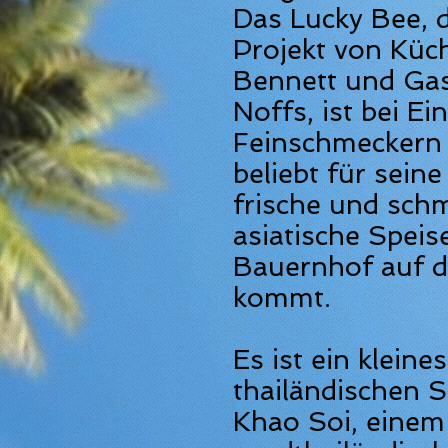
Das Lucky Bee, 
Projekt von Küc
Bennett und Ga
Noffs, ist bei E
Feinschmeckern
beliebt für seine
frische und sch
asiatische Speis
Bauernhof auf d
kommt.
Es ist ein kleine
thailändischen S
Khao Soi, einem