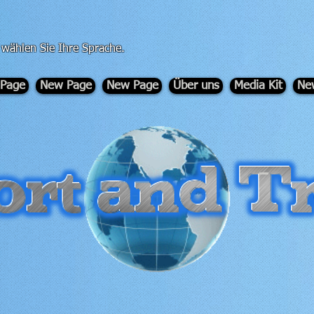
, wählen Sie Ihre Sprache.
Page
New Page
New Page
Über uns
Media Kit
Ne
-