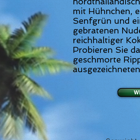
nordthailändisc
mit Hühnchen, 
Senfgrün und e
gebratenen Nude
reichhaltiger Ko
Probieren Sie d
geschmorte Rip
ausgezeichneten
W