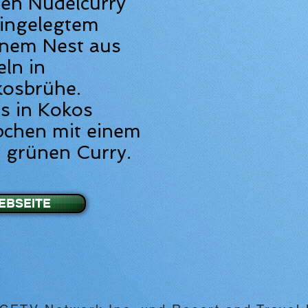
hen Nudelcurry
eingelegtem
inem Nest aus
ln in
kosbrühe.
as in Kokos
pchen mit einem
 grünen Curry.
EBSEITE