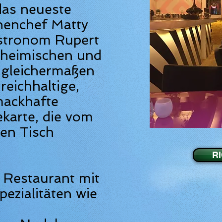
das neueste
henchef Matty
stronom Rupert
inheimischen und
 gleichermaßen
 reichhaltige,
mackhafte
ekarte, die vom
en Tisch
R
s Restaurant mit
pezialitäten wie