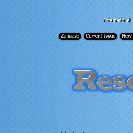
div id="myCodeElement">
div id="myCodeElement">
International
Zuhause
Current Issue
New 