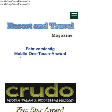
div id="myCodeElement">
div id="myCodeElement">
Magazine
Fahr vorsichtig
Mobile One-Touch-Anwahl