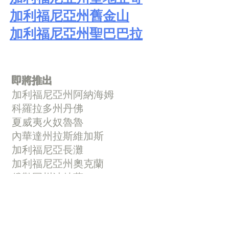
加利福尼亞州舊金山
加利福尼亞州聖巴巴拉
即將推出
加利福尼亞州阿納海姆
科羅拉多州丹佛
夏威夷火奴魯魯
內華達州拉斯維加斯
加利福尼亞長灘
加利福尼亞州奧克蘭
俄勒岡州波特蘭
亞利桑那州斯科茨代爾
華盛頓州西雅圖
©
2002 - 2025
CETV Network Inc.