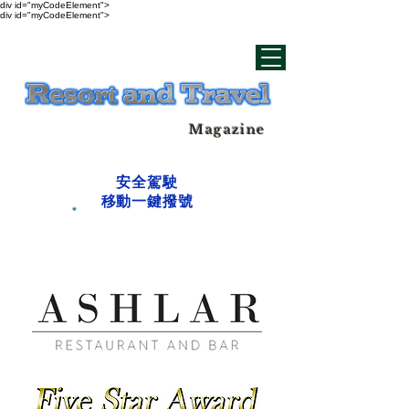
div id="myCodeElement">
div id="myCodeElement">
Magazine
安全駕駛
移動一鍵撥號