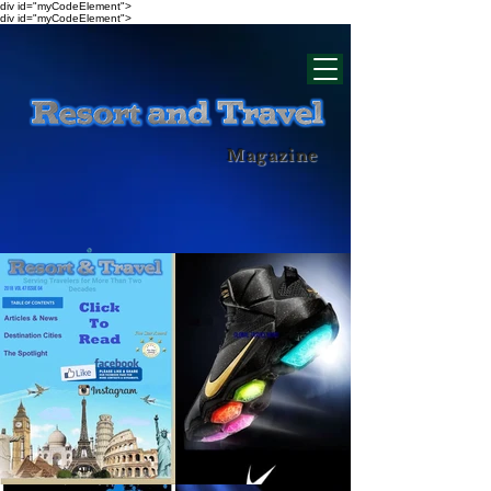
div id="myCodeElement">
div id="myCodeElement">
Magazine