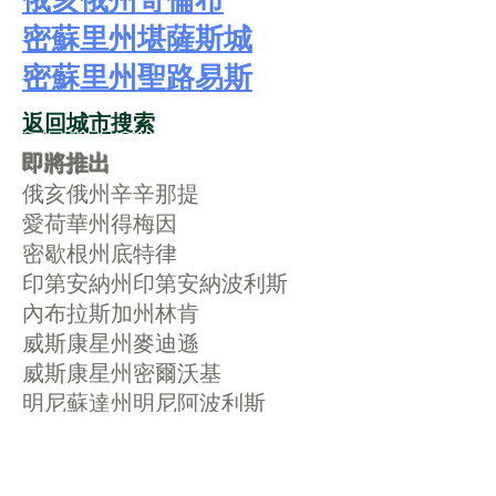
俄亥俄州哥倫布
密蘇里州堪薩斯城
密蘇里州聖路易斯
返回城市搜索
即將推出
俄亥俄州辛辛那提
愛荷華州得梅因
密歇根州底特律
印第安納州印第安納波利斯
內布拉斯加州林肯
威斯康星州麥迪遜
威斯康星州密爾沃基
明尼蘇達州明尼阿波利斯
內布拉斯加州奧馬哈
明尼蘇達州聖保羅
堪薩斯州威奇托