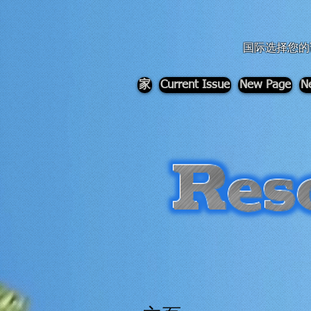
div id="myCodeElement">
div id="myCodeElement">
国际选择您的
家
Current Issue
New Page
N