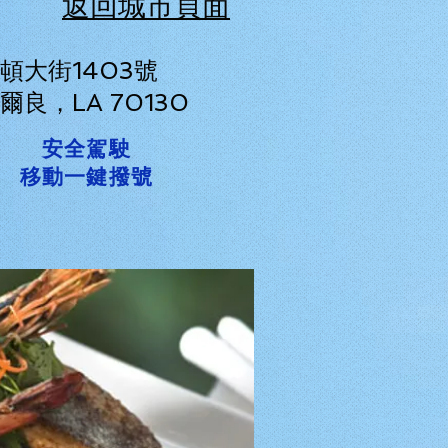
返回城市頁面
頓大街1403號
爾良，LA 70130
安全駕駛
移動一鍵撥號