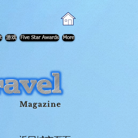
t
游戏
Five Star Awards
More
Magazine