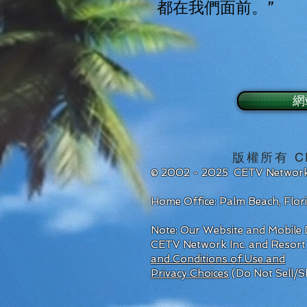
都在我們面前。”
網
版權所有 CETV
© 2002 - 2025 CETV Network
Home Office: Palm Beach, Flo
Note: Our Website and Mobile D
CETV Network Inc. and Resort
and Conditions of Use and
Privacy Choices
(Do Not Sell/S