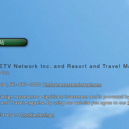
站
 Network Inc. and Resort and Travel M
 Inc.
rida | 561-667-1000 |
info@resortandtravel.com
esign represents a significant investment and is protected 
 and Travel Magazine.
By using our website you agree to our
hare) and
Cookie Settings