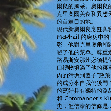
爾良的風采。奧爾良
克里奧爾美食和異想
的首選目的地。
現代新奧爾良烹飪與我
McPhail 的廚房
彰。他對克里奧爾和
發了他的菜單。尊重
路易斯安那州必須提
口禮物填滿了他的菜單
內的污垢到盤子”政策
的成分來自我們後門 
的烹飪具有獨特的路易
和 Commander's 
史，但信奉的信條是..