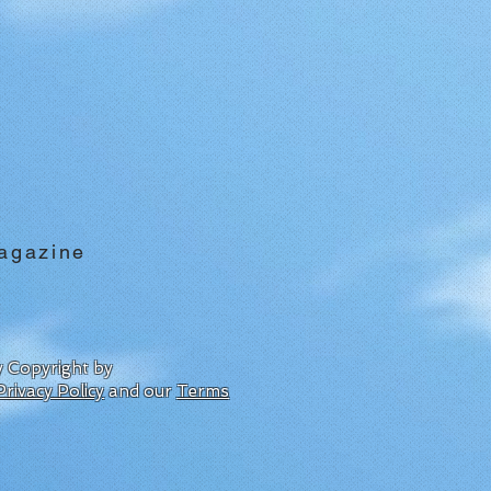
agazine
by Copyright by
Privacy Policy
and our
Terms