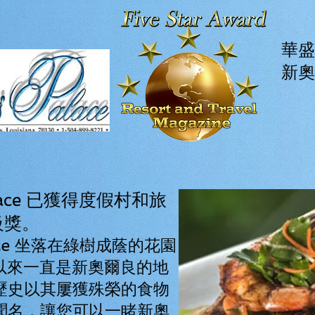
華盛
新奧
Palace 已獲得度假村和旅
級獎。
alace 坐落在綠樹成蔭的花園
 年以來一直是新奧爾良的地
歷史以其屢獲殊榮的食物
聞名，讓您可以一睹新奧