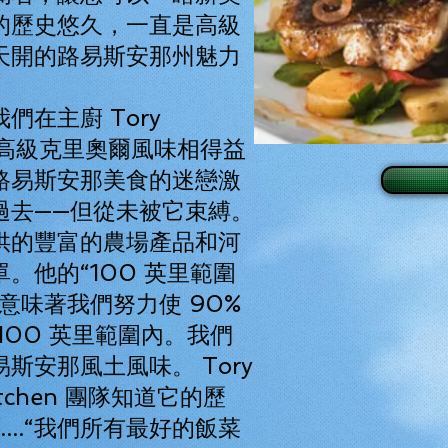
的歷史悠久，一直是高級
天開的路易斯安那州魅力
們在主廚 Tory
中的高級克里奧爾風味相得益
路易斯安那美食的迷戀激
過去——但從未被它束縛。
供的豐富的農場產品和河
。他的“100 英里範圍
意味著我們努力使 90%
100 英里範圍內。我們
斯安那風土風味。 Tory
Kitchen 團隊知道它的歷
....“我們所有最好的飯菜