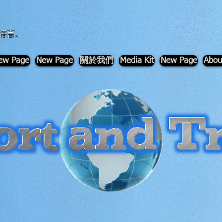
语言。
ew Page
New Page
關於我們
Media Kit
New Page
Abou
-