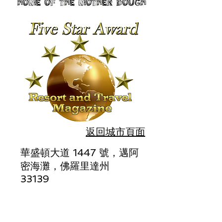
返回城市頁面
華盛頓大道 1447 號，邁阿
密海灘，佛羅里達州
33139