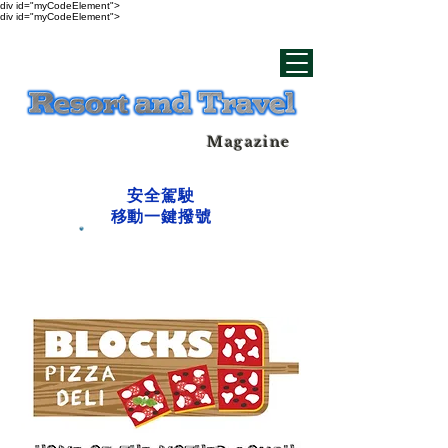
div id="myCodeElement">
div id="myCodeElement">
Magazine
安全駕駛
移動一鍵撥號