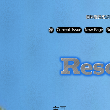
div id="myCodeElement">
div id="myCodeElement">
国际选择您的
家
Current Issue
New Page
N
主頁