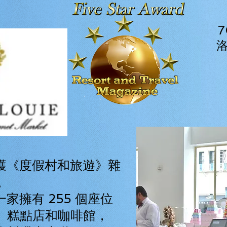
7
洛
ie 榮獲《度假村和旅遊》雜
。
 是一家擁有 255 個座位
、糕點店和咖啡館，