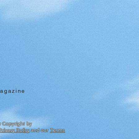
agazine
by Copyright by
Privacy Policy
and our
Terms