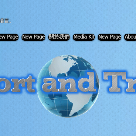
语言。
ew Page
New Page
關於我們
Media Kit
New Page
Abou
-