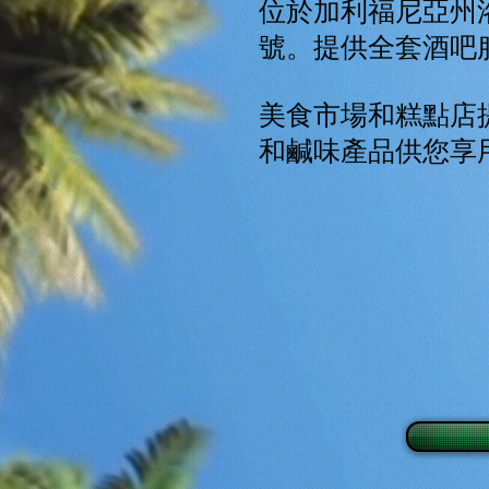
位於加利福尼亞州洛
號。提供全套酒吧
美食市場和糕點店
和鹹味產品供您享