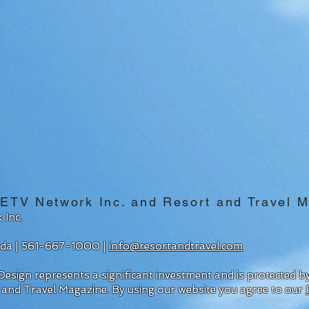
V Network Inc. and Resort and Travel M
 Inc.
rida | 561-667-1000 |
info@resortandtravel.com
esign represents a significant investment and is protected 
 and Travel Magazine.
By using our website you agree to our