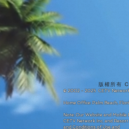
版權所有 CET
© 2002 - 2025 CETV Network
Home Office: Palm Beach, Flo
Note: Our Website and Mobile D
CETV Network Inc. and Resort
and Conditions of Use and