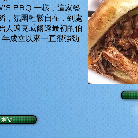
'S BBQ 一樣，這家餐
餚，氛圍輕鬆自在，到處
始人邁克威爾遜最初的伯
9 年成立以來一直很強勁
網站