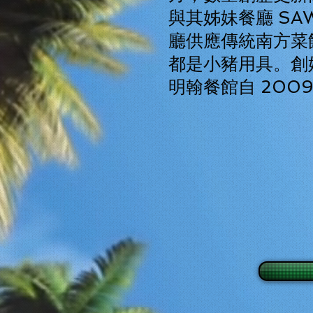
與其姊妹餐廳 SAW
廳供應傳統南方菜
都是小豬用具。創
明翰餐館自 200