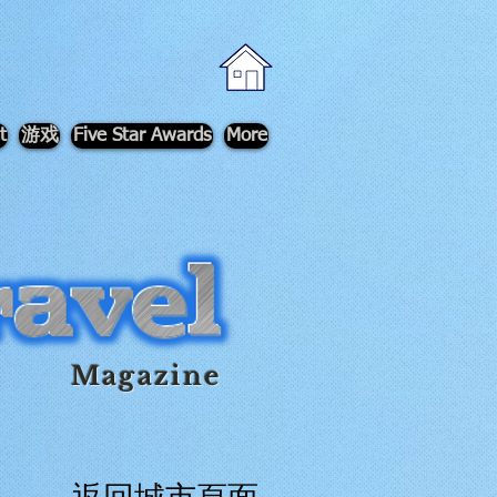
t
游戏
Five Star Awards
More
Magazine