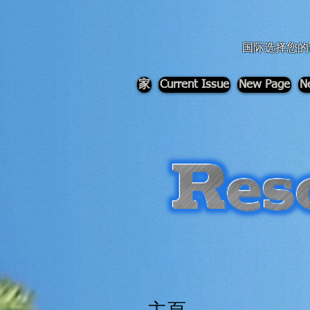
div id="myCodeElement">
div id="myCodeElement">
国际选择您的
家
Current Issue
New Page
N