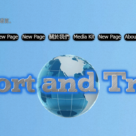
语言。
ew Page
New Page
關於我們
Media Kit
New Page
Abou
-