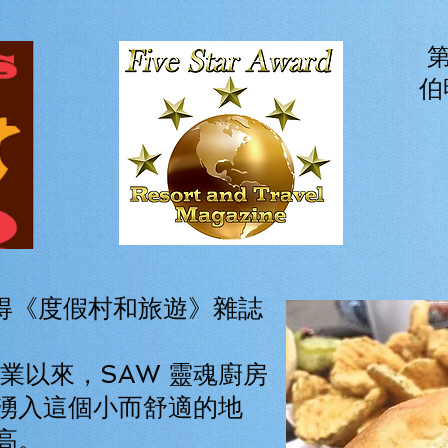
第
伯
已獲得《度假村和旅遊
》雜誌
 月開業以來，SAW 靈魂廚房
湧入這個小而舒適的地
高。