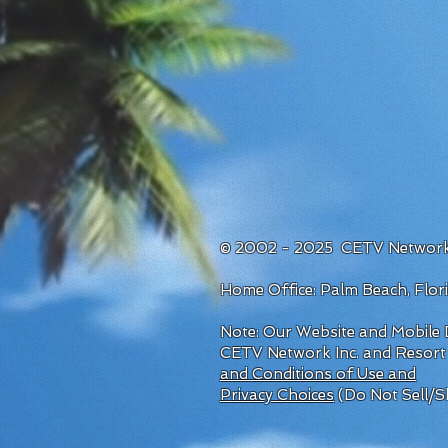
© 2002 - 2025 CETV Network
Home Office: Palm Beach, Flo
Note: Our Website and Mobile D
CETV Network Inc. and Resort
and Conditions of Use and
Privacy Choices
(Do Not Sell/S