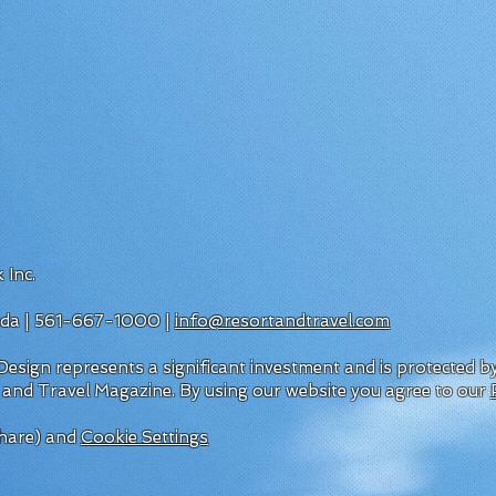
 Inc.
rida | 561-667-1000 |
info@resortandtravel.com
esign represents a significant investment and is protected 
 and Travel Magazine.
By using our website you agree to our
hare) and
Cookie Settings