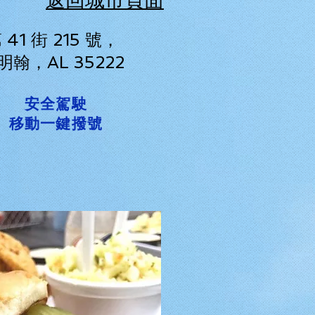
返回城市頁面
 41 街 215 號，
明翰，AL 35222
安全駕駛
移動一鍵撥號