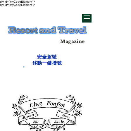
div id="myCodeElement">
div id="myCodeElement">
Magazine
安全駕駛
移動一鍵撥號