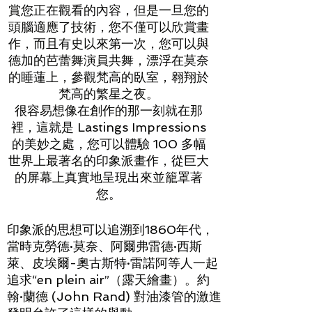
賞您正在觀看的內容，但是一旦您的
頭腦適應了技術，您不僅可以欣賞畫
作，而且有史以來第一次，您可以與
德加的芭蕾舞演員共舞，漂浮在莫奈
的睡蓮上，參觀梵高的臥室，翱翔於
梵高的繁星之夜。
很容易想像在創作的那一刻就在那
裡，這就是 Lastings Impressions
的美妙之處，您可以體驗 100 多幅
世界上最著名的印象派畫作，從巨大
的屏幕上真實地呈現出來並籠罩著
您。
印象派的思想可以追溯到1860年代，
當時克勞德·莫奈、阿爾弗雷德·西斯
萊、皮埃爾-奧古斯特·雷諾阿等人一起
追求“en plein air”（露天繪畫）。約
翰·蘭德 (John Rand) 對油漆管的激進