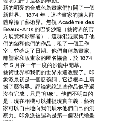
發明允許了這樣的舉動。
新的明亮的合成色為畫家們打開了一個
新世界。 1874 年，這些畫家的擴大群
體席捲了藝術界。無視 Académie des
Beaux-Arts 的巴黎沙龍（藝術界的官
方展覽和影響者），這群混混聚集了他
們的錢和他們的作品，租了一個工作
室，並確定了日期。他們自稱為畫家、
雕塑家和版畫家的匿名協會，於 1874
年 5 月在一年一度的沙龍中開幕。
藝術世界和我們的世界永遠改變了。印
象派最初是一個貶義詞，它從根本上震
撼了藝術界。評論家說這些作品似乎還
沒有完成，只是“印象”。他們不明白的
是，現在相機可以捕捉現實主義，藝術
家可以自由地向我們展示他們自己的洞
察力。印象派被認為是第一個現代繪畫
運動。