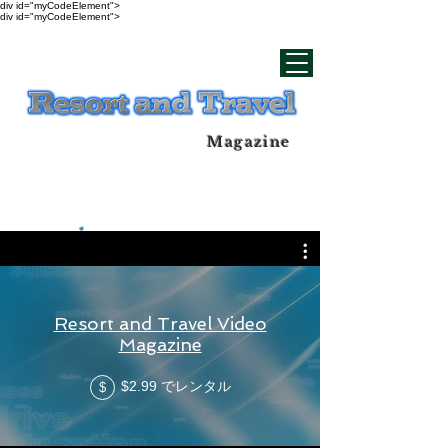
div id="myCodeElement">
div id="myCodeElement">
Magazine
Resort and Travel Video
Magazine
$2.99 でレンタル
$