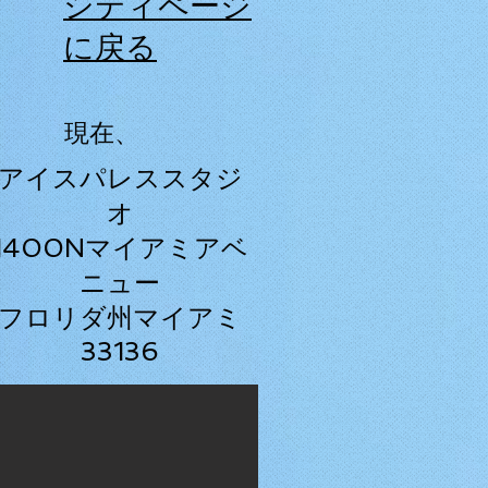
シティページ
に戻る
現在、
アイスパレススタジ
オ
1400Nマイアミアベ
ニュー
フロリダ州マイアミ
33136