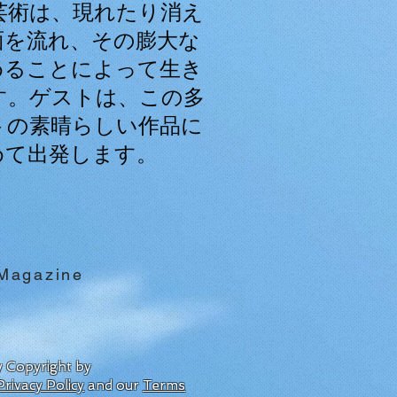
芸術は、現れたり消え
面を流れ、その膨大な
めることによって生き
す。ゲストは、この多
トの素晴らしい作品に
めて出発します。
 Magazine
by Copyright by
Privacy Policy
and our
Terms