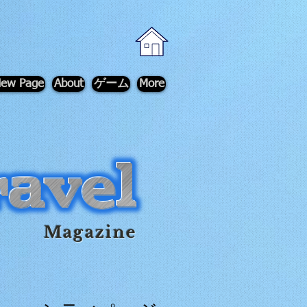
ew Page
About
ゲーム
More
Magazine