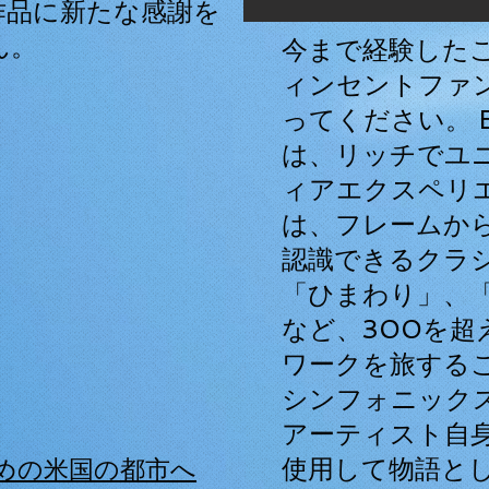
作品に新たな感謝を
ん。
今まで経験した
ィンセントファ
ってください。 Bey
は、リッチでユ
ィアエクスペリ
は、フレームか
認識できるクラ
「ひまわり」、
など、300を超
ワークを旅するこ
シンフォニック
アーティスト自
使用して物語と
めの米国の都市へ