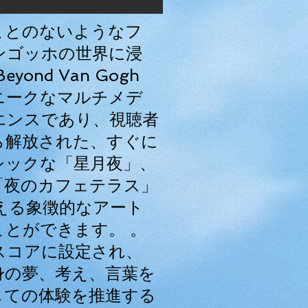
ことのないようなフ
ンゴッホの世界に浸
ond Van Gogh
ニークなマルチメデ
エンスであり、視聴者
ら解放された、すぐに
シックな「星月夜」、
「夜のカフェテラス」
える象徴的なアート
とができます。 。
スコアに設定され、
身の夢、考え、言葉を
しての体験を推進する