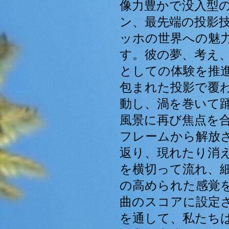
像力豊かで没入型
ン、最先端の投影
ッホの世界への魅
す。彼の夢、考え
としての体験を推
包まれた投影で覆
動し、渦を巻いて
風景に再び焦点を
フレームから解放
返り、現れたり消
を横切って流れ、
の高められた感覚
曲のスコアに設定
を通して、私たち