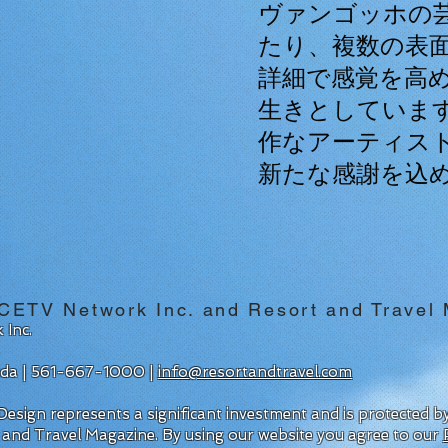
ヴァンゴッホの
たり、複数の表
詳細で感覚を高
生きとしていま
作なアーティス
新たな感謝を込
 CETV Network Inc. and Resort and Travel
 Inc.
rida | 561-667-1000 |
info@resortandtravel.com
esign represents a significant investment and is protected 
 and Travel Magazine.
By using our website you agree to our