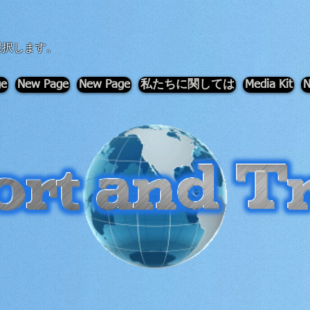
選択します。
ge
New Page
New Page
私たちに関しては
Media Kit
N
-