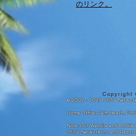
のリンク。
Copyright
© 2002 - 2025 CETV Network
Home Office: Palm Beach, Flo
Note: Our Website and Mobile D
CETV Network Inc. and Resort