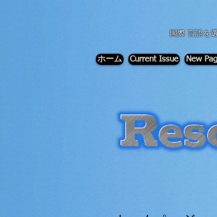
div id="myCodeElement">
div id="myCodeElement">
国際 言語を
ホーム
Current Issue
New Pa