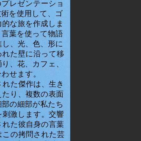
のプレゼンテーショ
技術を使用して、ゴ
力的な旅を作成しま
、言葉を使って物語
進し、光、色、形に
われた壁に沿って移
踊り、花、カフェ、
合わせます。
された傑作は、生き
えたり、複数の表面
細部の細部が私たち
を刺激します。交響
された彼自身の言葉
はこの拷問された芸