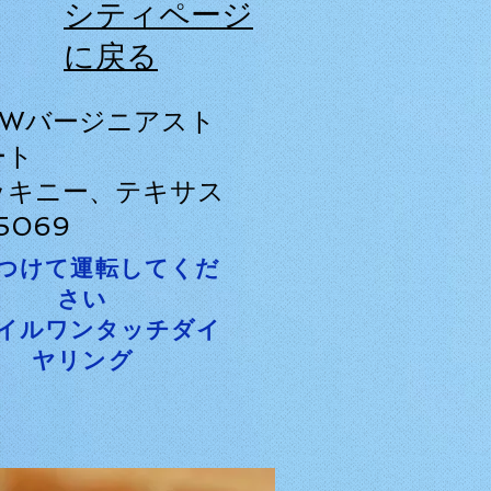
シティページ
に戻る
16Wバージニアスト
ート
ッキニー、テキサス
5069
つけて運転してくだ
さい
イルワンタッチダイ
ヤリング