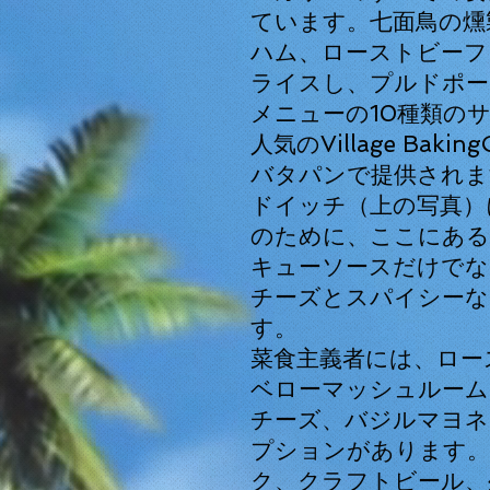
ています。七面鳥の燻
ハム、ローストビーフ
ライスし、プルドポー
メニューの10種類の
人気の
Village
Baki
バタパンで提供されま
ドイッチ（上の写真）
のために、ここにある
キューソースだけでな
チーズとスパイシーな
す。
菜食主義者には、ロー
ベローマッシュルーム
チーズ、バジルマヨネ
プションがあります。
ク、クラフトビール、