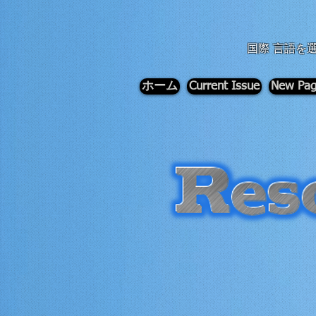
div id="myCodeElement">
div id="myCodeElement">
国際 言語を
ホーム
Current Issue
New Pa