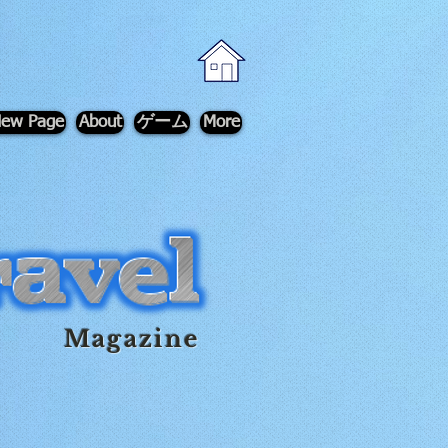
ew Page
About
ゲーム
More
Magazine