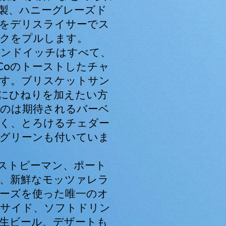
製、ハニーグレーズド
をデリスライサーでス
クをプルします。
サンドイッチはすべて、
ngCoのトーストしたチャ
す。ブリスケットサン
にひねりを加えたい方
のは期待されるバーベ
く、とろけるチェダー
グリーンも付いていま
ストピーマン、ポート
、新鮮なモッツァレラ
ーズを使った唯一のオ
サイド、ソフトドリン
生ビール、デザートも