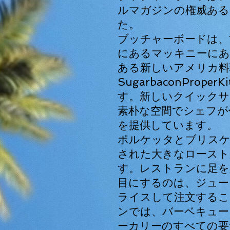
ルマガジンの権威ある
た。
ブッチャーボード
は、
にあるマッキニーにあ
ある新しいアメリカ
料
SugarbaconProperK
す。新しいクイックサ
素朴な空間でシェフが
を提供しています。
ポルケッタとブリスケ
された大きなロースト
す。レストランに足を
目にするのは、ジュー
ライスして注文するこ
ンでは、バーベキュー
ーカリーのすべての要