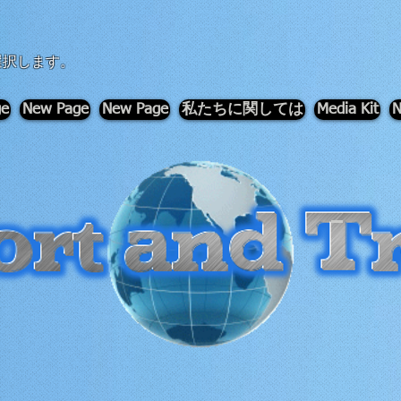
選択します。
ge
New Page
New Page
私たちに関しては
Media Kit
N
-