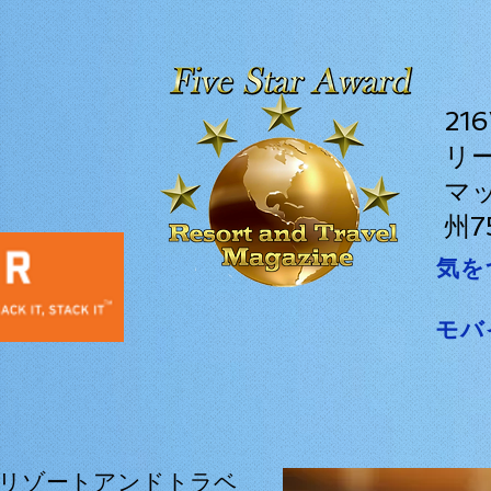
2
リ
マ
州7
気を
モバ
リゾートアンドトラベ