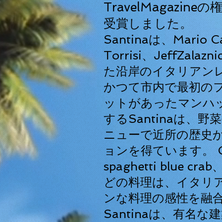
TravelMagazin
受賞しました。
Santinaは、Mario C
Torrisi、JeffZal
た沿岸のイタリアン
かつて市内で最初の
ットがあったマンハ
するSantinaは、
ニューで近所の歴史
ョンを得ています。 Giar
spaghetti blue crab
どの料理は、イタリ
ンな料理の感性を融
Santinaは、有名な建