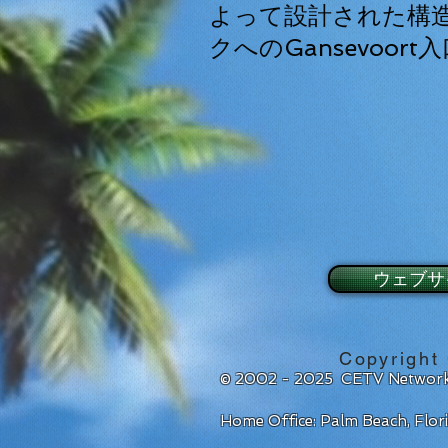
よって設計された構
クへのGansevoor
ウェブサ
Copyright
© 2002 - 2025 CETV Network
Home Office: Palm Beach, Flo