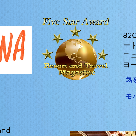
8
ー
ニ
ヨー
気
モ
and