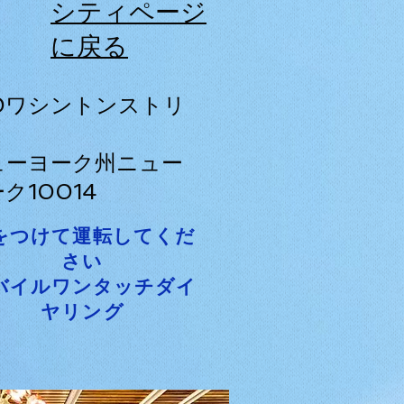
シティページ
に戻る
20ワシントンストリ
ト
ューヨーク州ニュー
ク10014
をつけて運転してくだ
さい
バイルワンタッチダイ
ヤリング