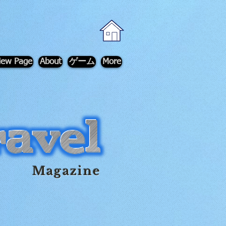
ew Page
About
ゲーム
More
Magazine