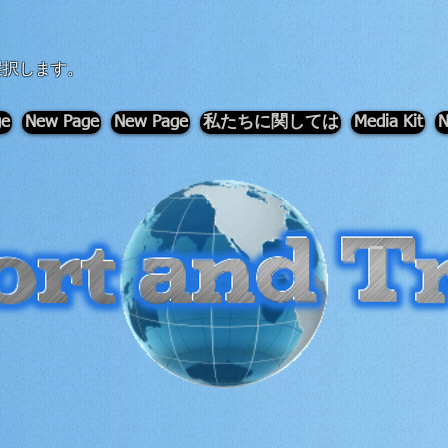
選択します。
ge
New Page
New Page
私たちに関しては
Media Kit
N
-