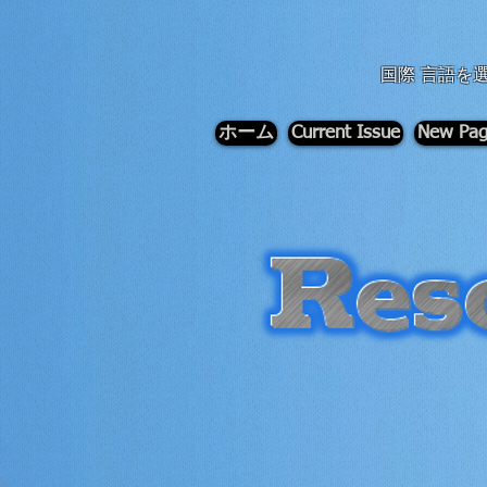
div id="myCodeElement">
div id="myCodeElement">
国際 言語を
ホーム
Current Issue
New Pa