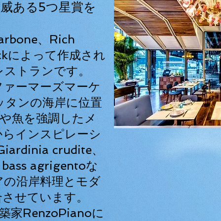
eの権威ある5つ星賞を
arbone、Rich
aznickによって作成され
レストランです。
ファーマーズマーケ
ッタンの海岸に位置
野菜や魚を強調したメ
からインスピレーシ
dinia crudite、
、bass agrigentoな
アの沿岸料理とモダ
合させています。
築家RenzoPianoに