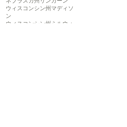
ネブラスカ州リンカーン
ウィスコンシン州マディソ
ン
ウィスコンシン州ミルウォ
ーキー
ミネソタ州ミネアポリス
ネブラスカ州オマハ
ミネソタ州セントポール
カンザス州ウィチタ
©
2002 - 2025
CETV Network Inc.
Home Office: Palm Beach, Florida |
561-667-1000
|
info@resortandtravel.com
Note: Our Website and Mobile Design represents a
significant investment and is protected by Copyright by
CETV Network Inc. and Resort and Travel Magazine.
By
using our website you agree to our
Privacy Policy
and
our
Terms and Conditions of Use and
Privacy Choices
(Do Not Sell/Share) and
Cookie
Settings