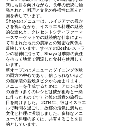
来にも目を向けながら、長年の伝統に触
発された、料理と文化の多様性に富んだ
国を表しています。
Shayaのメニューは、ルイジアナの豊か
さを祝いながら、イスラエル料理の継続
的な進化と、クレセントシティファーマ
ーズマーケットでの継続的な仕事によっ
て育まれた地元の農家との緊密な関係を
反映しています。すべてのBeshレストラ
ンの精神に沿って、Shayaは季節の責任
を持って地元で調達した食材を使用して
います。
薪オーブンはメニューとダイニング体験
の両方の中心であり、信じられないほど
の自家製の薪焼きピタから始まります。
メニューを作成するために、アロンは彼
の過去（多くのレシピは彼が祖母と一緒
に作ったものです）と彼の最近の旅行に
目を向けました。 2014年、彼はイスラエ
ルで時間を過ごし、故郷の活気に満ちた
文化と料理に没頭しました。多様なメニ
ューの料理の多くは、共有することを目
的としています。