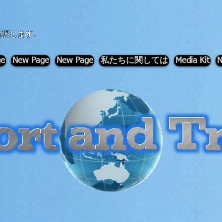
選択します。
ge
New Page
New Page
私たちに関しては
Media Kit
N
-