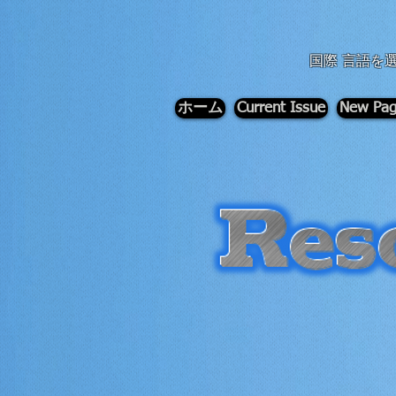
div id="myCodeElement">
div id="myCodeElement">
国際 言語を
ホーム
Current Issue
New Pa