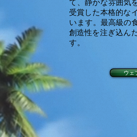
て、静かな雰囲気
受賞した本格的な
います。最高級の
創造性を注ぎ込ん
す。
ウェ