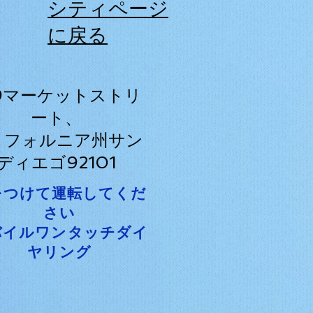
シティページ
に戻る
29マーケットストリ
ート、
リフォルニア州サン
ディエゴ92101
をつけて運転してくだ
さい
バイルワンタッチダイ
ヤリング