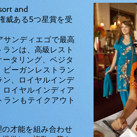
ort and
権威ある5つ星賞を受
アサンディエゴで最高
トランは、高級レスト
ケータリング、ベジタ
、ビーガンレストラン
ラン、ロイヤルインデ
、ロイヤルインディア
トランもテイクアウト
。
理の才能を組み合わせ