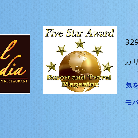
3
カ
気
モ