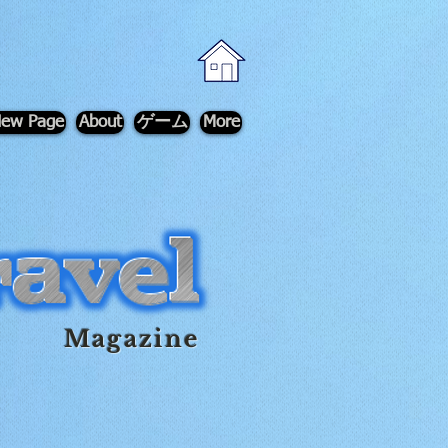
ew Page
About
ゲーム
More
Magazine