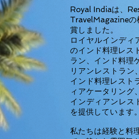
Royal Indiaは、Res
TravelMagazine
の
賞しました。
ロイヤルインディ
のインド料理レス
ラン、インド料理
リアンレストラン
インド料理レスト
ィアケータリング
インディアンレス
を提供しています
私たちは経験と料