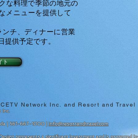
クな料理で季節の地元の
なメニューを提供して
、ランチ、ディナーに営業
日提供予定です。
イト
 CETV Network Inc. and Resort and Travel
 Inc.
rida | 561-667-1000 |
info@resortandtravel.com
esign represents a significant investment and is protected 