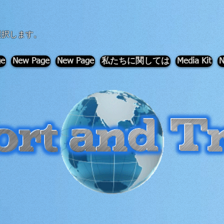
選択します。
ge
New Page
New Page
私たちに関しては
Media Kit
N
-