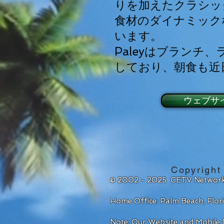
りを加えたクラシッ
食材のダイナミック
います。
Paleyはブランチ
しており、朝食も近
ウェブサ
Copyright
© 2002 - 2025 CETV Network
Home Office: Palm Beach, Flo
Note: Our Website and Mobile D