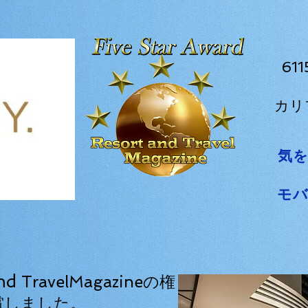
61
カリ
気
モ
nd
TravelMagazineの権
賞しました。