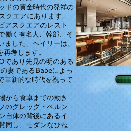
ッドの黄金時代の発祥の
スクエアにあります。
ビアスクエアのレスト
で働く有名人、幹部、そ
いました。ペイリーは、
を再考します。
CEOであり先見の明のある
eyと彼の妻であるBabeによっ
で革新的な時代を祝って
場から食卓までの動き
フのグレッグ・ベルン
ン自体の背後にあるイ
賛同し、モダンなひね