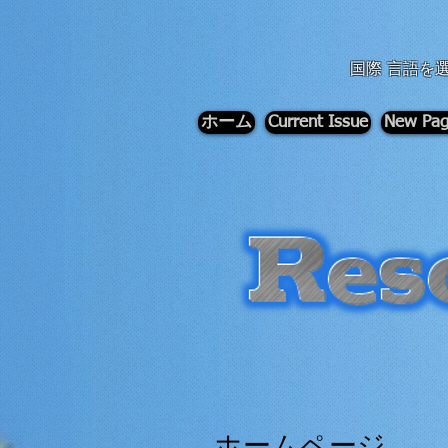
div id="myCodeElement">
div id="myCodeElement">
国際 言語を
ホーム
Current Issue
New Pa
ホームページ