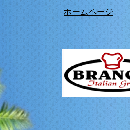
div id="myCodeElement">
div id="myCodeElement">
ホームページ