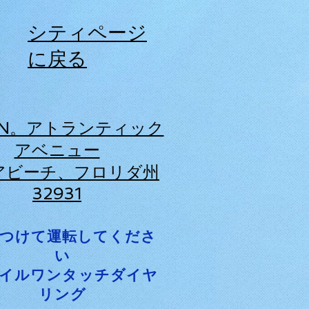
シティページ
に戻る
0N。アトランティック
アベニュー
アビーチ、フロリダ州
32931
つけて運転してくださ
い
イルワンタッチダイヤ
リング