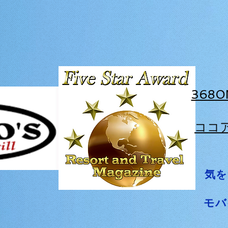
368
ココ
気を
モバ