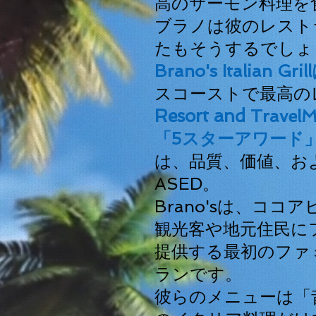
高のサーモン料理を
ブラノは彼のレスト
たもそうするでしょ
Brano's Italian Gril
スコーストで最高の
Resort and
Trave
「5スターアワード
は、
品質、価値、お
ASED。
Brano'sは、ココ
観光客
や地元住民に
提供する最初のファ
ランです。
彼らのメニューは「