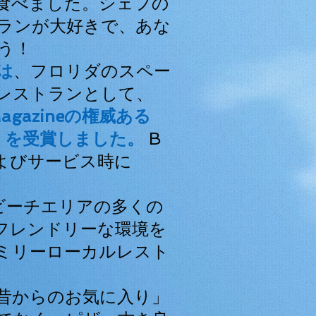
食べました。シェフの
ランが大好きで、あな
う！
lは
、フロリダのスペー
レストランとして、
lMagazineの権威ある
」を受賞しました。
B
よびサービス時に
アビーチエリア
の多くの
フレンドリーな環境を
ミリーローカルレスト
昔からのお気に入り」