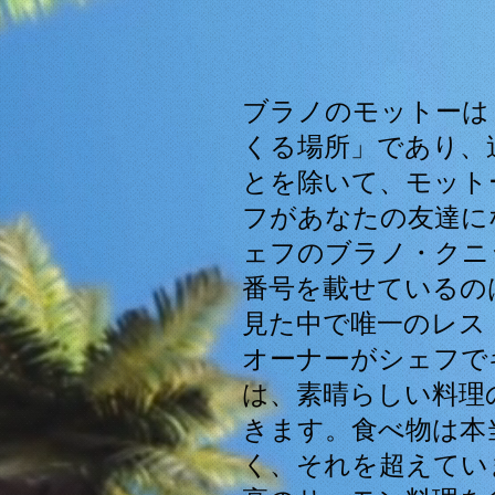
ブラノのモットーは
くる場所」であり、
とを除いて、モット
フがあなたの友達に
ェフのブラノ・クニ
番号を載せているの
見た中で唯一のレス
オーナーがシェフで
は、素晴らしい料理
きます。食べ物は本
く、それを超えてい